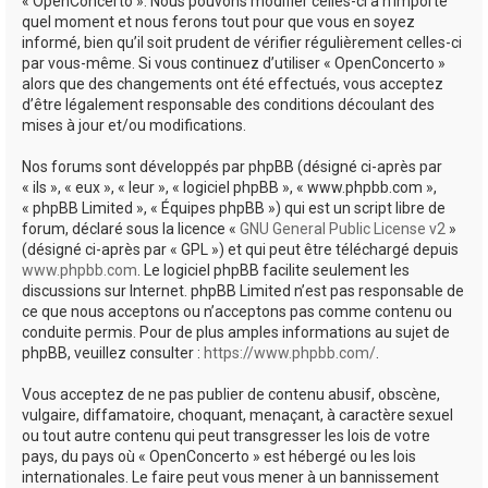
« OpenConcerto ». Nous pouvons modifier celles-ci à n’importe
quel moment et nous ferons tout pour que vous en soyez
informé, bien qu’il soit prudent de vérifier régulièrement celles-ci
par vous-même. Si vous continuez d’utiliser « OpenConcerto »
alors que des changements ont été effectués, vous acceptez
d’être légalement responsable des conditions découlant des
mises à jour et/ou modifications.
Nos forums sont développés par phpBB (désigné ci-après par
« ils », « eux », « leur », « logiciel phpBB », « www.phpbb.com »,
« phpBB Limited », « Équipes phpBB ») qui est un script libre de
forum, déclaré sous la licence «
GNU General Public License v2
»
(désigné ci-après par « GPL ») et qui peut être téléchargé depuis
www.phpbb.com
. Le logiciel phpBB facilite seulement les
discussions sur Internet. phpBB Limited n’est pas responsable de
ce que nous acceptons ou n’acceptons pas comme contenu ou
conduite permis. Pour de plus amples informations au sujet de
phpBB, veuillez consulter :
https://www.phpbb.com/
.
Vous acceptez de ne pas publier de contenu abusif, obscène,
vulgaire, diffamatoire, choquant, menaçant, à caractère sexuel
ou tout autre contenu qui peut transgresser les lois de votre
pays, du pays où « OpenConcerto » est hébergé ou les lois
internationales. Le faire peut vous mener à un bannissement