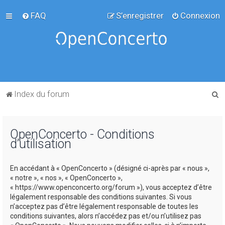
FAQ
S’enregistrer
Connexion
R
Index du forum
e
c
OpenConcerto - Conditions
h
d’utilisation
e
r
En accédant à « OpenConcerto » (désigné ci-après par « nous »,
c
« notre », « nos », « OpenConcerto »,
« https://www.openconcerto.org/forum »), vous acceptez d’être
h
légalement responsable des conditions suivantes. Si vous
e
n’acceptez pas d’être légalement responsable de toutes les
conditions suivantes, alors n’accédez pas et/ou n’utilisez pas
r