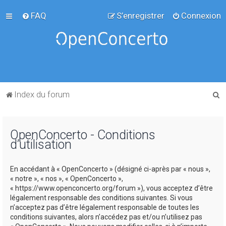
FAQ
S’enregistrer
Connexion
R
Index du forum
e
c
OpenConcerto - Conditions
h
d’utilisation
e
r
En accédant à « OpenConcerto » (désigné ci-après par « nous »,
c
« notre », « nos », « OpenConcerto »,
« https://www.openconcerto.org/forum »), vous acceptez d’être
h
légalement responsable des conditions suivantes. Si vous
e
n’acceptez pas d’être légalement responsable de toutes les
conditions suivantes, alors n’accédez pas et/ou n’utilisez pas
r