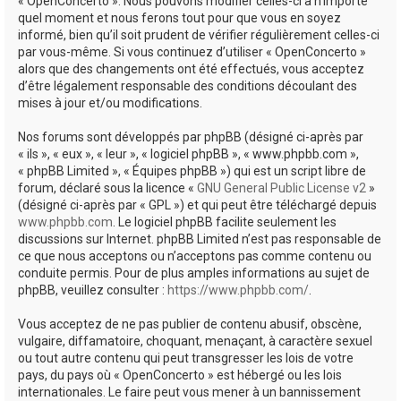
« OpenConcerto ». Nous pouvons modifier celles-ci à n’importe
quel moment et nous ferons tout pour que vous en soyez
informé, bien qu’il soit prudent de vérifier régulièrement celles-ci
par vous-même. Si vous continuez d’utiliser « OpenConcerto »
alors que des changements ont été effectués, vous acceptez
d’être légalement responsable des conditions découlant des
mises à jour et/ou modifications.
Nos forums sont développés par phpBB (désigné ci-après par
« ils », « eux », « leur », « logiciel phpBB », « www.phpbb.com »,
« phpBB Limited », « Équipes phpBB ») qui est un script libre de
forum, déclaré sous la licence «
GNU General Public License v2
»
(désigné ci-après par « GPL ») et qui peut être téléchargé depuis
www.phpbb.com
. Le logiciel phpBB facilite seulement les
discussions sur Internet. phpBB Limited n’est pas responsable de
ce que nous acceptons ou n’acceptons pas comme contenu ou
conduite permis. Pour de plus amples informations au sujet de
phpBB, veuillez consulter :
https://www.phpbb.com/
.
Vous acceptez de ne pas publier de contenu abusif, obscène,
vulgaire, diffamatoire, choquant, menaçant, à caractère sexuel
ou tout autre contenu qui peut transgresser les lois de votre
pays, du pays où « OpenConcerto » est hébergé ou les lois
internationales. Le faire peut vous mener à un bannissement