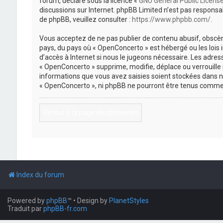
forum, déclaré sous la licence «
GNU General Public Licens
discussions sur Internet. phpBB Limited n’est pas respon
de phpBB, veuillez consulter :
https://www.phpbb.com/
.
Vous acceptez de ne pas publier de contenu abusif, obscène
pays, du pays où « OpenConcerto » est hébergé ou les lois
d’accès à Internet si nous le jugeons nécessaire. Les adr
« OpenConcerto » supprime, modifie, déplace ou verrouille
informations que vous avez saisies soient stockées dans n
« OpenConcerto », ni phpBB ne pourront être tenus comme 
Retour à la page de connexion
Index du forum
Powered by
phpBB
™
• Design by
PlanetStyles
Traduit par
phpBB-fr.com