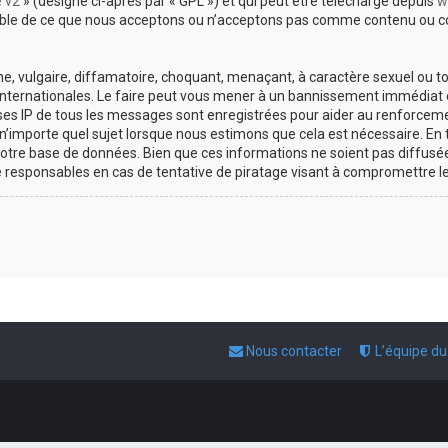
e v2
» (désigné ci-après par « GPL ») et qui peut être téléchargé depuis
w
sable de ce que nous acceptons ou n’acceptons pas comme contenu ou co
, vulgaire, diffamatoire, choquant, menaçant, à caractère sexuel ou tou
 internationales. Le faire peut vous mener à un bannissement immédiat e
esses IP de tous les messages sont enregistrées pour aider au renforce
 n’importe quel sujet lorsque nous estimons que cela est nécessaire. E
otre base de données. Bien que ces informations ne soient pas diffusée
responsables en cas de tentative de piratage visant à compromettre l
Nous contacter
L’équipe d