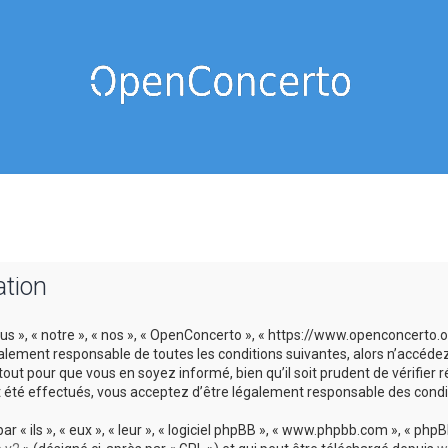
ation
us », « notre », « nos », « OpenConcerto », « https://www.openconcerto
galement responsable de toutes les conditions suivantes, alors n’accéde
tout pour que vous en soyez informé, bien qu’il soit prudent de vérifier
 été effectués, vous acceptez d’être légalement responsable des condit
 ils », « eux », « leur », « logiciel phpBB », « www.phpbb.com », « phpBB