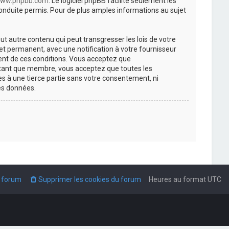
ww.phpbb.com
. Le logiciel phpBB facilite seulement les
nduite permis. Pour de plus amples informations au sujet
t autre contenu qui peut transgresser les lois de votre
t permanent, avec une notification à votre fournisseur
ment de ces conditions. Vous acceptez que
n tant que membre, vous acceptez que toutes les
s à une tierce partie sans votre consentement, ni
es données.
u forum
Supprimer les cookies du forum
Heures au format
UTC