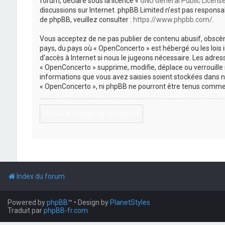
forum, déclaré sous la licence «
GNU General Public Licens
discussions sur Internet. phpBB Limited n’est pas respon
de phpBB, veuillez consulter :
https://www.phpbb.com/
.
Vous acceptez de ne pas publier de contenu abusif, obscène
pays, du pays où « OpenConcerto » est hébergé ou les lois
d’accès à Internet si nous le jugeons nécessaire. Les adr
« OpenConcerto » supprime, modifie, déplace ou verrouille
informations que vous avez saisies soient stockées dans n
« OpenConcerto », ni phpBB ne pourront être tenus comme 
Retour à la page de connexion
Index du forum
Powered by
phpBB
™
• Design by
PlanetStyles
Traduit par
phpBB-fr.com