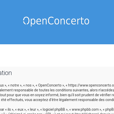
ation
us », « notre », « nos », « OpenConcerto », « https://www.openconcerto
galement responsable de toutes les conditions suivantes, alors n’accéde
tout pour que vous en soyez informé, bien qu’il soit prudent de vérifier
 été effectués, vous acceptez d’être légalement responsable des condit
 ils », « eux », « leur », « logiciel phpBB », « www.phpbb.com », « phpBB