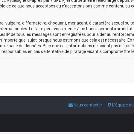
e v2
» (désigné ci-après par « GPL ») et qui peut être téléchargé depuis
w
sable de ce que nous acceptons ou n’acceptons pas comme contenu ou co
, vulgaire, diffamatoire, choquant, menaçant, à caractère sexuel ou tou
 internationales. Le faire peut vous mener à un bannissement immédiat e
esses IP de tous les messages sont enregistrées pour aider au renforce
 n’importe quel sujet lorsque nous estimons que cela est nécessaire. E
otre base de données. Bien que ces informations ne soient pas diffusée
responsables en cas de tentative de piratage visant à compromettre l
Nous contacter
L’équipe d