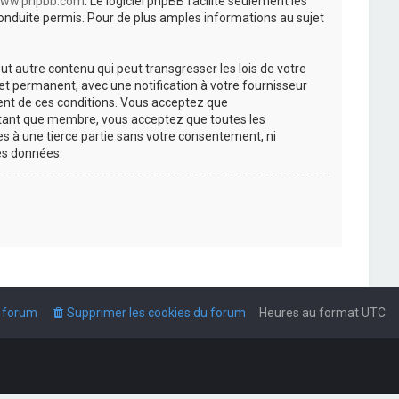
ww.phpbb.com
. Le logiciel phpBB facilite seulement les
nduite permis. Pour de plus amples informations au sujet
t autre contenu qui peut transgresser les lois de votre
t permanent, avec une notification à votre fournisseur
ment de ces conditions. Vous acceptez que
n tant que membre, vous acceptez que toutes les
s à une tierce partie sans votre consentement, ni
es données.
u forum
Supprimer les cookies du forum
Heures au format
UTC