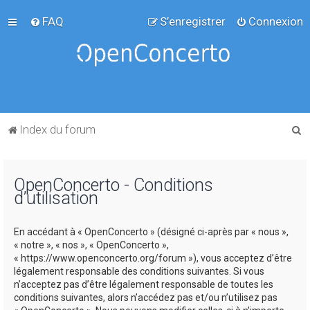
FAQ
S’enregistrer
Connexion
R
Index du forum
e
c
OpenConcerto - Conditions
h
d’utilisation
e
r
En accédant à « OpenConcerto » (désigné ci-après par « nous »,
c
« notre », « nos », « OpenConcerto »,
« https://www.openconcerto.org/forum »), vous acceptez d’être
h
légalement responsable des conditions suivantes. Si vous
e
n’acceptez pas d’être légalement responsable de toutes les
conditions suivantes, alors n’accédez pas et/ou n’utilisez pas
r