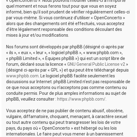
« OpenConcerto ». Nous pouvons modifier celles-ci à n’importe
quel moment et nous ferons tout pour que vous en soyez
informé, bien qu’il soit prudent de vérifier régulièrement celles-ci
par vous-même. Si vous continuez d’utiliser « OpenConcerto »
alors que des changements ont été effectués, vous acceptez
d’être légalement responsable des conditions découlant des
mises à jour et/ou modifications.
Nos forums sont développés par phpBB (désigné ci-après par
« ils », « eux », « leur », « logiciel phpBB », « www.phpbb.com »,
« phpBB Limited », « Équipes phpBB ») qui est un script libre de
forum, déclaré sous la licence «
GNU General Public License v2
»
(désigné ci-après par « GPL ») et qui peut être téléchargé depuis
www.phpbb.com
. Le logiciel phpBB facilite seulement les
discussions sur Internet. phpBB Limited n’est pas responsable de
ce que nous acceptons ou n’acceptons pas comme contenu ou
conduite permis. Pour de plus amples informations au sujet de
phpBB, veuillez consulter :
https://www.phpbb.com/
.
Vous acceptez de ne pas publier de contenu abusif, obscène,
vulgaire, diffamatoire, choquant, menaçant, à caractère sexuel
ou tout autre contenu qui peut transgresser les lois de votre
pays, du pays où « OpenConcerto » est hébergé ou les lois
internationales. Le faire peut vous mener à un bannissement