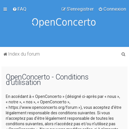
FAQ
S’enregistrer
Connexion
R
Index du forum
e
c
OpenConcerto - Conditions
h
d’utilisation
e
r
En accédant à « OpenConcerto » (désigné ci-après par « nous »,
c
« notre », « nos », « OpenConcerto »,
« https://www.openconcerto.org/forum »), vous acceptez d’être
h
légalement responsable des conditions suivantes. Si vous
e
n’acceptez pas d’être légalement responsable de toutes les
conditions suivantes, alors n’accédez pas et/ou n’utilisez pas
r