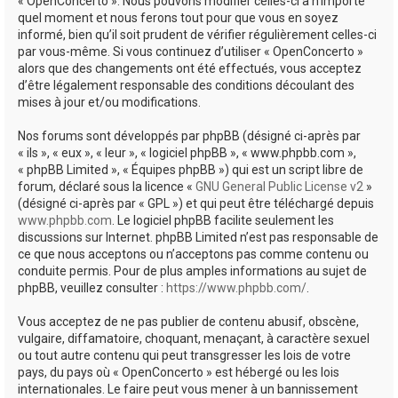
« OpenConcerto ». Nous pouvons modifier celles-ci à n’importe
quel moment et nous ferons tout pour que vous en soyez
informé, bien qu’il soit prudent de vérifier régulièrement celles-ci
par vous-même. Si vous continuez d’utiliser « OpenConcerto »
alors que des changements ont été effectués, vous acceptez
d’être légalement responsable des conditions découlant des
mises à jour et/ou modifications.
Nos forums sont développés par phpBB (désigné ci-après par
« ils », « eux », « leur », « logiciel phpBB », « www.phpbb.com »,
« phpBB Limited », « Équipes phpBB ») qui est un script libre de
forum, déclaré sous la licence «
GNU General Public License v2
»
(désigné ci-après par « GPL ») et qui peut être téléchargé depuis
www.phpbb.com
. Le logiciel phpBB facilite seulement les
discussions sur Internet. phpBB Limited n’est pas responsable de
ce que nous acceptons ou n’acceptons pas comme contenu ou
conduite permis. Pour de plus amples informations au sujet de
phpBB, veuillez consulter :
https://www.phpbb.com/
.
Vous acceptez de ne pas publier de contenu abusif, obscène,
vulgaire, diffamatoire, choquant, menaçant, à caractère sexuel
ou tout autre contenu qui peut transgresser les lois de votre
pays, du pays où « OpenConcerto » est hébergé ou les lois
internationales. Le faire peut vous mener à un bannissement