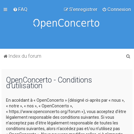
FAQ
S’enregistrer
Connexion
R
Index du forum
e
c
OpenConcerto - Conditions
h
d’utilisation
e
r
En accédant à « OpenConcerto » (désigné ci-après par « nous »,
c
« notre », « nos », « OpenConcerto »,
« https://www.openconcerto.org/forum »), vous acceptez d’être
h
légalement responsable des conditions suivantes. Si vous
e
n’acceptez pas d’être légalement responsable de toutes les
conditions suivantes, alors n’accédez pas et/ou n’utilisez pas
r