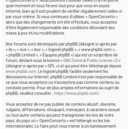
« OpenConcerto ». Nous pouvons modifier celles-ci à n’importe
quel moment et nous ferons tout pour que vous en soyez
informé, bien qu’il soit prudent de vérifier régulièrement celles-ci
par vous-même. Si vous continuez d’utiliser « OpenConcerto »
alors que des changements ont été effectués, vous acceptez
d’être légalement responsable des conditions découlant des
mises à jour et/ou modifications.
Nos forums sont développés par phpBB (désigné ci-après par
« ils », « eux », « leur », « logiciel phpBB », « www.phpbb.com »,
« phpBB Limited », « Équipes phpBB ») qui est un script libre de
forum, déclaré sous la licence «
GNU General Public License v2
»
(désigné ci-après par « GPL ») et qui peut être téléchargé depuis
www.phpbb.com
. Le logiciel phpBB facilite seulement les
discussions sur Internet. phpBB Limited n’est pas responsable de
ce que nous acceptons ou n’acceptons pas comme contenu ou
conduite permis. Pour de plus amples informations au sujet de
phpBB, veuillez consulter :
https://www.phpbb.com/
.
Vous acceptez de ne pas publier de contenu abusif, obscène,
vulgaire, diffamatoire, choquant, menaçant, à caractère sexuel
ou tout autre contenu qui peut transgresser les lois de votre
pays, du pays où « OpenConcerto » est hébergé ou les lois
internationales. Le faire peut vous mener à un bannissement