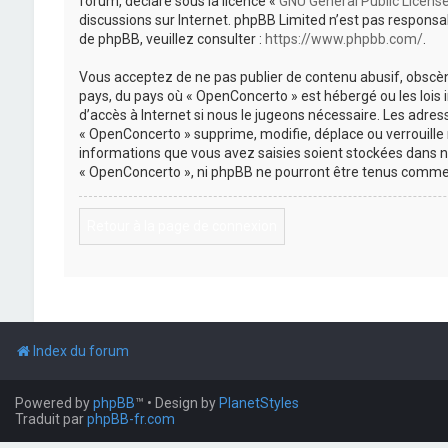
forum, déclaré sous la licence «
GNU General Public Licens
discussions sur Internet. phpBB Limited n’est pas respon
de phpBB, veuillez consulter :
https://www.phpbb.com/
.
Vous acceptez de ne pas publier de contenu abusif, obscène
pays, du pays où « OpenConcerto » est hébergé ou les lois
d’accès à Internet si nous le jugeons nécessaire. Les adr
« OpenConcerto » supprime, modifie, déplace ou verrouille
informations que vous avez saisies soient stockées dans n
« OpenConcerto », ni phpBB ne pourront être tenus comme 
Retour à la page de connexion
Index du forum
Powered by
phpBB
™
• Design by
PlanetStyles
Traduit par
phpBB-fr.com