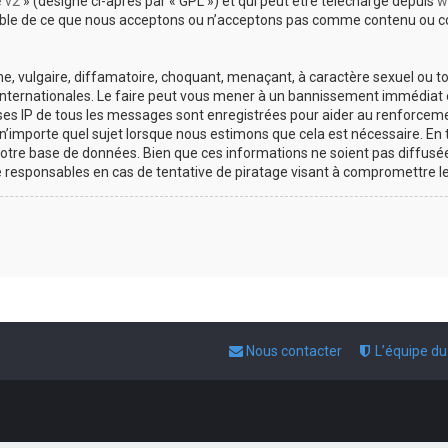
e v2
» (désigné ci-après par « GPL ») et qui peut être téléchargé depuis
w
sable de ce que nous acceptons ou n’acceptons pas comme contenu ou co
, vulgaire, diffamatoire, choquant, menaçant, à caractère sexuel ou tou
 internationales. Le faire peut vous mener à un bannissement immédiat e
esses IP de tous les messages sont enregistrées pour aider au renforce
 n’importe quel sujet lorsque nous estimons que cela est nécessaire. E
otre base de données. Bien que ces informations ne soient pas diffusée
responsables en cas de tentative de piratage visant à compromettre l
Nous contacter
L’équipe d