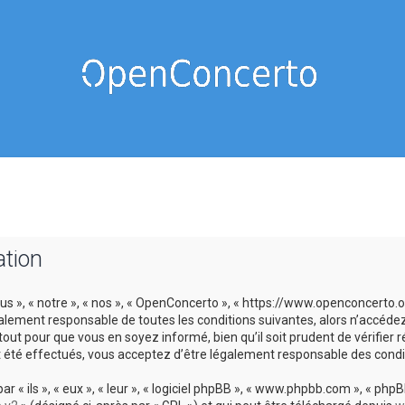
ation
us », « notre », « nos », « OpenConcerto », « https://www.openconcerto
galement responsable de toutes les conditions suivantes, alors n’accéde
tout pour que vous en soyez informé, bien qu’il soit prudent de vérifier
 été effectués, vous acceptez d’être légalement responsable des condit
 ils », « eux », « leur », « logiciel phpBB », « www.phpbb.com », « phpBB