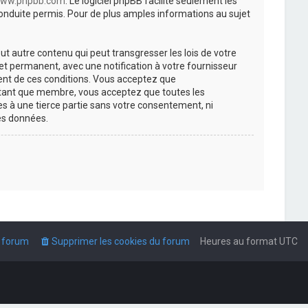
ww.phpbb.com
. Le logiciel phpBB facilite seulement les
nduite permis. Pour de plus amples informations au sujet
t autre contenu qui peut transgresser les lois de votre
t permanent, avec une notification à votre fournisseur
ment de ces conditions. Vous acceptez que
n tant que membre, vous acceptez que toutes les
s à une tierce partie sans votre consentement, ni
es données.
u forum
Supprimer les cookies du forum
Heures au format
UTC