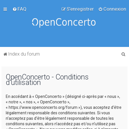
FAQ
S’enregistrer
Connexion
R
Index du forum
e
c
OpenConcerto - Conditions
h
d’utilisation
e
r
En accédant à « OpenConcerto » (désigné ci-après par « nous »,
c
« notre », « nos », « OpenConcerto »,
« https://www.openconcerto.org/forum »), vous acceptez d’être
h
légalement responsable des conditions suivantes. Si vous
e
n’acceptez pas d’être légalement responsable de toutes les
conditions suivantes, alors n’accédez pas et/ou n’utilisez pas
r