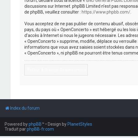
forum, déclaré sous la licence «
GNU General Public Licens
discussions sur Internet. phpBB Limited n’est pas respon
de phpBB, veuillez consulter :
https://www.phpbb.com/
.
Vous acceptez de ne pas publier de contenu abusif, obscène
pays, du pays où « OpenConcerto » est hébergé ou les lois
d’accès à Internet si nous le jugeons nécessaire. Les adr
« OpenConcerto » supprime, modifie, déplace ou verrouille
informations que vous avez saisies soient stockées dans n
« OpenConcerto », ni phpBB ne pourront être tenus comme 
Retour à la page de connexion
Index du forum
Powered by
phpBB
™
• Design by
PlanetStyles
Traduit par
phpBB-fr.com