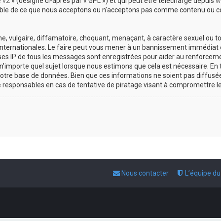
e v2
» (désigné ci-après par « GPL ») et qui peut être téléchargé depuis
w
sable de ce que nous acceptons ou n’acceptons pas comme contenu ou co
, vulgaire, diffamatoire, choquant, menaçant, à caractère sexuel ou tou
 internationales. Le faire peut vous mener à un bannissement immédiat e
esses IP de tous les messages sont enregistrées pour aider au renforce
 n’importe quel sujet lorsque nous estimons que cela est nécessaire. E
otre base de données. Bien que ces informations ne soient pas diffusée
responsables en cas de tentative de piratage visant à compromettre l
Nous contacter
L’équipe d