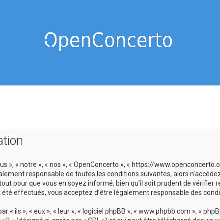
ation
us », « notre », « nos », « OpenConcerto », « https://www.openconcerto
galement responsable de toutes les conditions suivantes, alors n’accéde
tout pour que vous en soyez informé, bien qu’il soit prudent de vérifier
 été effectués, vous acceptez d’être légalement responsable des condit
 ils », « eux », « leur », « logiciel phpBB », « www.phpbb.com », « phpBB