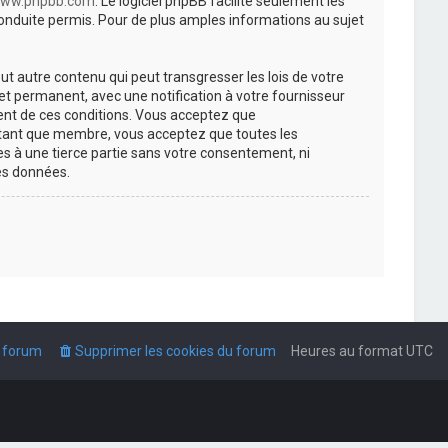
ww.phpbb.com
. Le logiciel phpBB facilite seulement les
nduite permis. Pour de plus amples informations au sujet
t autre contenu qui peut transgresser les lois de votre
t permanent, avec une notification à votre fournisseur
ment de ces conditions. Vous acceptez que
n tant que membre, vous acceptez que toutes les
s à une tierce partie sans votre consentement, ni
es données.
u forum
Supprimer les cookies du forum
Heures au format
UTC