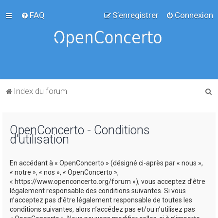
FAQ
S’enregistrer
Connexion
R
Index du forum
e
c
OpenConcerto - Conditions
h
d’utilisation
e
r
En accédant à « OpenConcerto » (désigné ci-après par « nous »,
c
« notre », « nos », « OpenConcerto »,
« https://www.openconcerto.org/forum »), vous acceptez d’être
h
légalement responsable des conditions suivantes. Si vous
e
n’acceptez pas d’être légalement responsable de toutes les
conditions suivantes, alors n’accédez pas et/ou n’utilisez pas
r