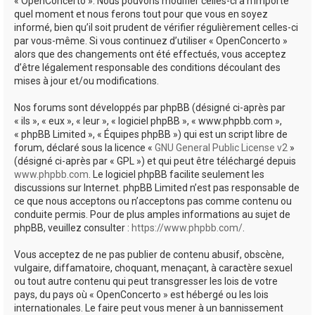
« OpenConcerto ». Nous pouvons modifier celles-ci à n’importe
quel moment et nous ferons tout pour que vous en soyez
informé, bien qu’il soit prudent de vérifier régulièrement celles-ci
par vous-même. Si vous continuez d’utiliser « OpenConcerto »
alors que des changements ont été effectués, vous acceptez
d’être légalement responsable des conditions découlant des
mises à jour et/ou modifications.
Nos forums sont développés par phpBB (désigné ci-après par
« ils », « eux », « leur », « logiciel phpBB », « www.phpbb.com »,
« phpBB Limited », « Équipes phpBB ») qui est un script libre de
forum, déclaré sous la licence «
GNU General Public License v2
»
(désigné ci-après par « GPL ») et qui peut être téléchargé depuis
www.phpbb.com
. Le logiciel phpBB facilite seulement les
discussions sur Internet. phpBB Limited n’est pas responsable de
ce que nous acceptons ou n’acceptons pas comme contenu ou
conduite permis. Pour de plus amples informations au sujet de
phpBB, veuillez consulter :
https://www.phpbb.com/
.
Vous acceptez de ne pas publier de contenu abusif, obscène,
vulgaire, diffamatoire, choquant, menaçant, à caractère sexuel
ou tout autre contenu qui peut transgresser les lois de votre
pays, du pays où « OpenConcerto » est hébergé ou les lois
internationales. Le faire peut vous mener à un bannissement