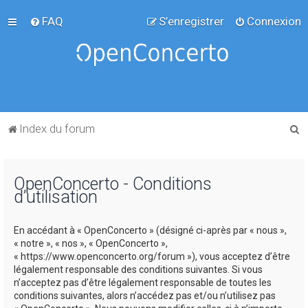
FAQ
S’enregistrer
Connexion
R
Index du forum
e
c
OpenConcerto - Conditions
h
d’utilisation
e
r
En accédant à « OpenConcerto » (désigné ci-après par « nous »,
c
« notre », « nos », « OpenConcerto »,
« https://www.openconcerto.org/forum »), vous acceptez d’être
h
légalement responsable des conditions suivantes. Si vous
e
n’acceptez pas d’être légalement responsable de toutes les
conditions suivantes, alors n’accédez pas et/ou n’utilisez pas
r