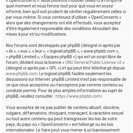
« OpenConcerto ». Nous pouvons modifier celles-ci à n’importe
quel moment et nous ferons tout pour que vous en soyez
informé, bien qu’il soit prudent de vérifier régulièrement celles-ci
par vous-même. Si vous continuez d’utiliser « OpenConcerto »
alors que des changements ont été effectués, vous acceptez
d’être légalement responsable des conditions découlant des
mises à jour et/ou modifications.
Nos forums sont développés par phpBB (désigné ci-après par
« ils », « eux », « leur », « logiciel phpBB », « www.phpbb.com »,
« phpBB Limited », « Équipes phpBB ») qui est un script libre de
forum, déclaré sous la licence «
GNU General Public License v2
»
(désigné ci-après par « GPL ») et qui peut être téléchargé depuis
www.phpbb.com
. Le logiciel phpBB facilite seulement les
discussions sur Internet. phpBB Limited n’est pas responsable de
ce que nous acceptons ou n’acceptons pas comme contenu ou
conduite permis. Pour de plus amples informations au sujet de
phpBB, veuillez consulter :
https://www.phpbb.com/
.
Vous acceptez de ne pas publier de contenu abusif, obscène,
vulgaire, diffamatoire, choquant, menaçant, à caractère sexuel
ou tout autre contenu qui peut transgresser les lois de votre
pays, du pays où « OpenConcerto » est hébergé ou les lois
internationales. Le faire peut vous mener à un bannissement