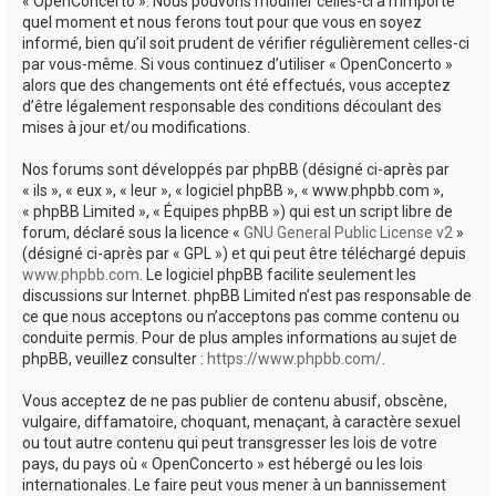
« OpenConcerto ». Nous pouvons modifier celles-ci à n’importe
quel moment et nous ferons tout pour que vous en soyez
informé, bien qu’il soit prudent de vérifier régulièrement celles-ci
par vous-même. Si vous continuez d’utiliser « OpenConcerto »
alors que des changements ont été effectués, vous acceptez
d’être légalement responsable des conditions découlant des
mises à jour et/ou modifications.
Nos forums sont développés par phpBB (désigné ci-après par
« ils », « eux », « leur », « logiciel phpBB », « www.phpbb.com »,
« phpBB Limited », « Équipes phpBB ») qui est un script libre de
forum, déclaré sous la licence «
GNU General Public License v2
»
(désigné ci-après par « GPL ») et qui peut être téléchargé depuis
www.phpbb.com
. Le logiciel phpBB facilite seulement les
discussions sur Internet. phpBB Limited n’est pas responsable de
ce que nous acceptons ou n’acceptons pas comme contenu ou
conduite permis. Pour de plus amples informations au sujet de
phpBB, veuillez consulter :
https://www.phpbb.com/
.
Vous acceptez de ne pas publier de contenu abusif, obscène,
vulgaire, diffamatoire, choquant, menaçant, à caractère sexuel
ou tout autre contenu qui peut transgresser les lois de votre
pays, du pays où « OpenConcerto » est hébergé ou les lois
internationales. Le faire peut vous mener à un bannissement