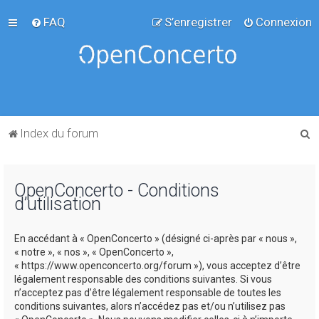
FAQ
S’enregistrer
Connexion
R
Index du forum
e
c
OpenConcerto - Conditions
h
d’utilisation
e
r
En accédant à « OpenConcerto » (désigné ci-après par « nous »,
c
« notre », « nos », « OpenConcerto »,
« https://www.openconcerto.org/forum »), vous acceptez d’être
h
légalement responsable des conditions suivantes. Si vous
e
n’acceptez pas d’être légalement responsable de toutes les
conditions suivantes, alors n’accédez pas et/ou n’utilisez pas
r