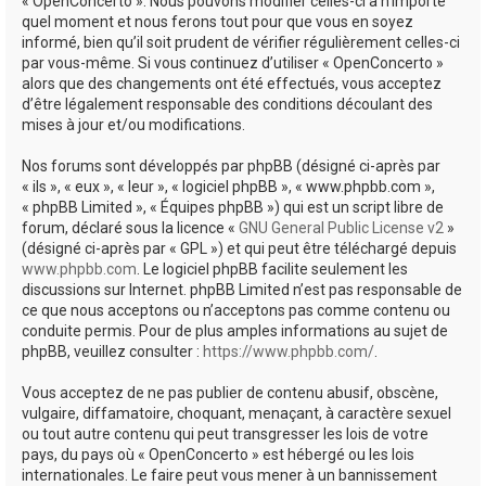
« OpenConcerto ». Nous pouvons modifier celles-ci à n’importe
quel moment et nous ferons tout pour que vous en soyez
informé, bien qu’il soit prudent de vérifier régulièrement celles-ci
par vous-même. Si vous continuez d’utiliser « OpenConcerto »
alors que des changements ont été effectués, vous acceptez
d’être légalement responsable des conditions découlant des
mises à jour et/ou modifications.
Nos forums sont développés par phpBB (désigné ci-après par
« ils », « eux », « leur », « logiciel phpBB », « www.phpbb.com »,
« phpBB Limited », « Équipes phpBB ») qui est un script libre de
forum, déclaré sous la licence «
GNU General Public License v2
»
(désigné ci-après par « GPL ») et qui peut être téléchargé depuis
www.phpbb.com
. Le logiciel phpBB facilite seulement les
discussions sur Internet. phpBB Limited n’est pas responsable de
ce que nous acceptons ou n’acceptons pas comme contenu ou
conduite permis. Pour de plus amples informations au sujet de
phpBB, veuillez consulter :
https://www.phpbb.com/
.
Vous acceptez de ne pas publier de contenu abusif, obscène,
vulgaire, diffamatoire, choquant, menaçant, à caractère sexuel
ou tout autre contenu qui peut transgresser les lois de votre
pays, du pays où « OpenConcerto » est hébergé ou les lois
internationales. Le faire peut vous mener à un bannissement