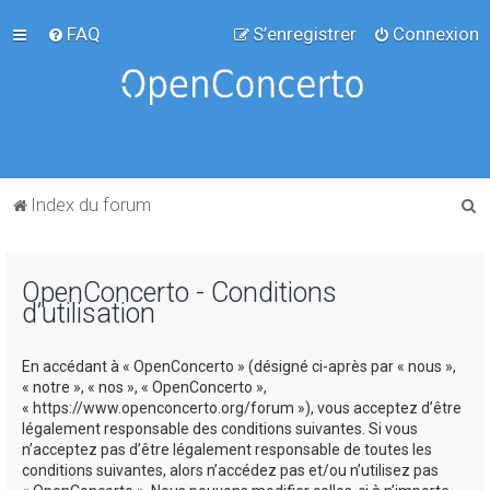
FAQ
S’enregistrer
Connexion
R
Index du forum
e
c
OpenConcerto - Conditions
h
d’utilisation
e
r
En accédant à « OpenConcerto » (désigné ci-après par « nous »,
c
« notre », « nos », « OpenConcerto »,
« https://www.openconcerto.org/forum »), vous acceptez d’être
h
légalement responsable des conditions suivantes. Si vous
e
n’acceptez pas d’être légalement responsable de toutes les
conditions suivantes, alors n’accédez pas et/ou n’utilisez pas
r