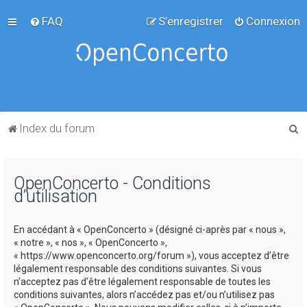
FAQ
S’enregistrer
Connexion
R
Index du forum
e
c
OpenConcerto - Conditions
h
d’utilisation
e
r
En accédant à « OpenConcerto » (désigné ci-après par « nous »,
c
« notre », « nos », « OpenConcerto »,
« https://www.openconcerto.org/forum »), vous acceptez d’être
h
légalement responsable des conditions suivantes. Si vous
e
n’acceptez pas d’être légalement responsable de toutes les
conditions suivantes, alors n’accédez pas et/ou n’utilisez pas
r