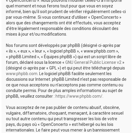
« OpenConcerto ». Nous pouvons modifier celles-ci à n’importe
quel moment et nous ferons tout pour que vous en soyez
informé, bien qu’il soit prudent de vérifier régulièrement celles-ci
par vous-même. Si vous continuez d’utiliser « OpenConcerto »
alors que des changements ont été effectués, vous acceptez
d’être légalement responsable des conditions découlant des
mises à jour et/ou modifications.
Nos forums sont développés par phpBB (désigné ci-après par
« ils », « eux », « leur », « logiciel phpBB », « www.phpbb.com »,
« phpBB Limited », « Équipes phpBB ») qui est un script libre de
forum, déclaré sous la licence «
GNU General Public License v2
»
(désigné ci-après par « GPL ») et qui peut être téléchargé depuis
www.phpbb.com
. Le logiciel phpBB facilite seulement les
discussions sur Internet. phpBB Limited n’est pas responsable de
ce que nous acceptons ou n’acceptons pas comme contenu ou
conduite permis. Pour de plus amples informations au sujet de
phpBB, veuillez consulter :
https://www.phpbb.com/
.
Vous acceptez de ne pas publier de contenu abusif, obscène,
vulgaire, diffamatoire, choquant, menaçant, à caractère sexuel
ou tout autre contenu qui peut transgresser les lois de votre
pays, du pays où « OpenConcerto » est hébergé ou les lois
internationales. Le faire peut vous mener à un bannissement