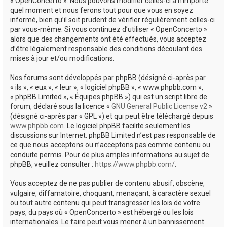
« OpenConcerto ». Nous pouvons modifier celles-ci à n’importe
quel moment et nous ferons tout pour que vous en soyez
informé, bien qu’il soit prudent de vérifier régulièrement celles-ci
par vous-même. Si vous continuez d’utiliser « OpenConcerto »
alors que des changements ont été effectués, vous acceptez
d’être légalement responsable des conditions découlant des
mises à jour et/ou modifications.
Nos forums sont développés par phpBB (désigné ci-après par
« ils », « eux », « leur », « logiciel phpBB », « www.phpbb.com »,
« phpBB Limited », « Équipes phpBB ») qui est un script libre de
forum, déclaré sous la licence «
GNU General Public License v2
»
(désigné ci-après par « GPL ») et qui peut être téléchargé depuis
www.phpbb.com
. Le logiciel phpBB facilite seulement les
discussions sur Internet. phpBB Limited n’est pas responsable de
ce que nous acceptons ou n’acceptons pas comme contenu ou
conduite permis. Pour de plus amples informations au sujet de
phpBB, veuillez consulter :
https://www.phpbb.com/
.
Vous acceptez de ne pas publier de contenu abusif, obscène,
vulgaire, diffamatoire, choquant, menaçant, à caractère sexuel
ou tout autre contenu qui peut transgresser les lois de votre
pays, du pays où « OpenConcerto » est hébergé ou les lois
internationales. Le faire peut vous mener à un bannissement