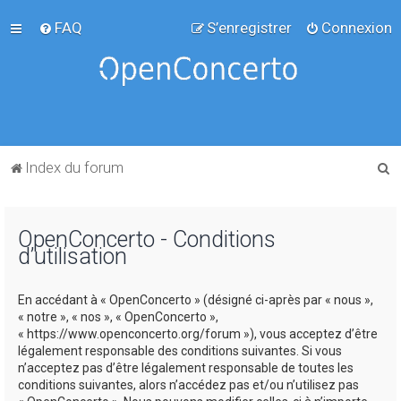
FAQ
S’enregistrer
Connexion
R
Index du forum
e
c
OpenConcerto - Conditions
h
d’utilisation
e
r
En accédant à « OpenConcerto » (désigné ci-après par « nous »,
c
« notre », « nos », « OpenConcerto »,
« https://www.openconcerto.org/forum »), vous acceptez d’être
h
légalement responsable des conditions suivantes. Si vous
e
n’acceptez pas d’être légalement responsable de toutes les
conditions suivantes, alors n’accédez pas et/ou n’utilisez pas
r