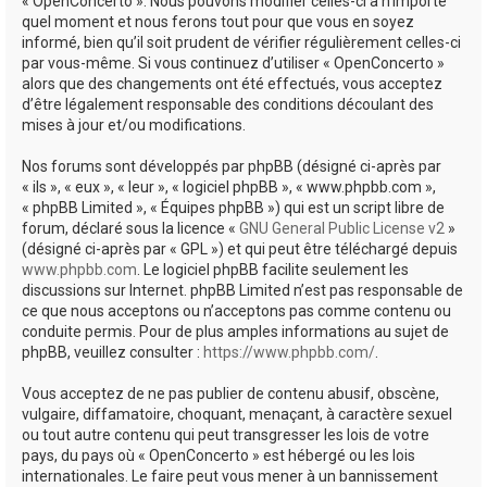
« OpenConcerto ». Nous pouvons modifier celles-ci à n’importe
quel moment et nous ferons tout pour que vous en soyez
informé, bien qu’il soit prudent de vérifier régulièrement celles-ci
par vous-même. Si vous continuez d’utiliser « OpenConcerto »
alors que des changements ont été effectués, vous acceptez
d’être légalement responsable des conditions découlant des
mises à jour et/ou modifications.
Nos forums sont développés par phpBB (désigné ci-après par
« ils », « eux », « leur », « logiciel phpBB », « www.phpbb.com »,
« phpBB Limited », « Équipes phpBB ») qui est un script libre de
forum, déclaré sous la licence «
GNU General Public License v2
»
(désigné ci-après par « GPL ») et qui peut être téléchargé depuis
www.phpbb.com
. Le logiciel phpBB facilite seulement les
discussions sur Internet. phpBB Limited n’est pas responsable de
ce que nous acceptons ou n’acceptons pas comme contenu ou
conduite permis. Pour de plus amples informations au sujet de
phpBB, veuillez consulter :
https://www.phpbb.com/
.
Vous acceptez de ne pas publier de contenu abusif, obscène,
vulgaire, diffamatoire, choquant, menaçant, à caractère sexuel
ou tout autre contenu qui peut transgresser les lois de votre
pays, du pays où « OpenConcerto » est hébergé ou les lois
internationales. Le faire peut vous mener à un bannissement