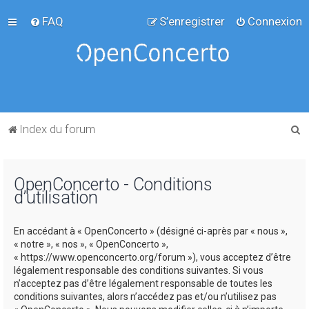
FAQ
S’enregistrer
Connexion
R
Index du forum
e
c
OpenConcerto - Conditions
h
d’utilisation
e
r
En accédant à « OpenConcerto » (désigné ci-après par « nous »,
c
« notre », « nos », « OpenConcerto »,
« https://www.openconcerto.org/forum »), vous acceptez d’être
h
légalement responsable des conditions suivantes. Si vous
e
n’acceptez pas d’être légalement responsable de toutes les
conditions suivantes, alors n’accédez pas et/ou n’utilisez pas
r