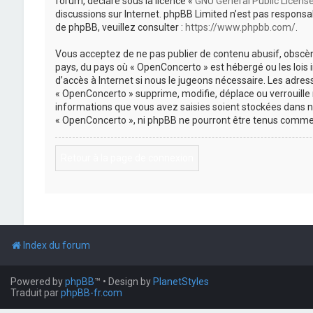
forum, déclaré sous la licence «
GNU General Public Licens
discussions sur Internet. phpBB Limited n’est pas respon
de phpBB, veuillez consulter :
https://www.phpbb.com/
.
Vous acceptez de ne pas publier de contenu abusif, obscène
pays, du pays où « OpenConcerto » est hébergé ou les lois
d’accès à Internet si nous le jugeons nécessaire. Les adr
« OpenConcerto » supprime, modifie, déplace ou verrouille
informations que vous avez saisies soient stockées dans n
« OpenConcerto », ni phpBB ne pourront être tenus comme 
Retour à la page de connexion
Index du forum
Powered by
phpBB
™
• Design by
PlanetStyles
Traduit par
phpBB-fr.com