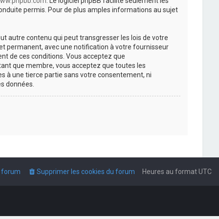
ww.phpbb.com
. Le logiciel phpBB facilite seulement les
nduite permis. Pour de plus amples informations au sujet
t autre contenu qui peut transgresser les lois de votre
t permanent, avec une notification à votre fournisseur
ment de ces conditions. Vous acceptez que
n tant que membre, vous acceptez que toutes les
s à une tierce partie sans votre consentement, ni
es données.
u forum
Supprimer les cookies du forum
Heures au format
UTC