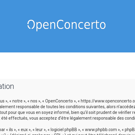
ation
us », « notre », « nos », « OpenConcerto », « https://www.openconcerto
galement responsable de toutes les conditions suivantes, alors n’accéde
tout pour que vous en soyez informé, bien qu’il soit prudent de vérifier
 été effectués, vous acceptez d’être légalement responsable des condit
 ils », « eux », « leur », « logiciel phpBB », « www.phpbb.com », « phpBB