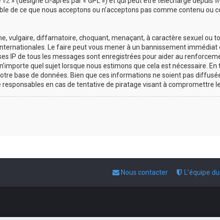
e v2
» (désigné ci-après par « GPL ») et qui peut être téléchargé depuis
w
sable de ce que nous acceptons ou n’acceptons pas comme contenu ou co
, vulgaire, diffamatoire, choquant, menaçant, à caractère sexuel ou tou
 internationales. Le faire peut vous mener à un bannissement immédiat e
esses IP de tous les messages sont enregistrées pour aider au renforce
 n’importe quel sujet lorsque nous estimons que cela est nécessaire. E
otre base de données. Bien que ces informations ne soient pas diffusée
responsables en cas de tentative de piratage visant à compromettre l
Nous contacter
L’équipe d