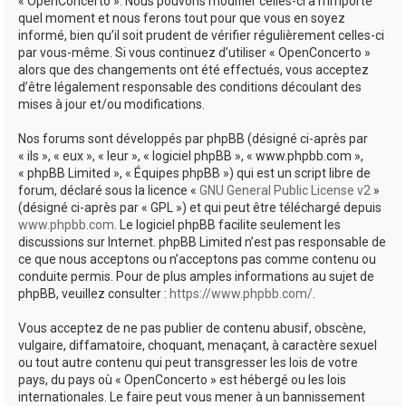
« OpenConcerto ». Nous pouvons modifier celles-ci à n’importe
quel moment et nous ferons tout pour que vous en soyez
informé, bien qu’il soit prudent de vérifier régulièrement celles-ci
par vous-même. Si vous continuez d’utiliser « OpenConcerto »
alors que des changements ont été effectués, vous acceptez
d’être légalement responsable des conditions découlant des
mises à jour et/ou modifications.
Nos forums sont développés par phpBB (désigné ci-après par
« ils », « eux », « leur », « logiciel phpBB », « www.phpbb.com »,
« phpBB Limited », « Équipes phpBB ») qui est un script libre de
forum, déclaré sous la licence «
GNU General Public License v2
»
(désigné ci-après par « GPL ») et qui peut être téléchargé depuis
www.phpbb.com
. Le logiciel phpBB facilite seulement les
discussions sur Internet. phpBB Limited n’est pas responsable de
ce que nous acceptons ou n’acceptons pas comme contenu ou
conduite permis. Pour de plus amples informations au sujet de
phpBB, veuillez consulter :
https://www.phpbb.com/
.
Vous acceptez de ne pas publier de contenu abusif, obscène,
vulgaire, diffamatoire, choquant, menaçant, à caractère sexuel
ou tout autre contenu qui peut transgresser les lois de votre
pays, du pays où « OpenConcerto » est hébergé ou les lois
internationales. Le faire peut vous mener à un bannissement