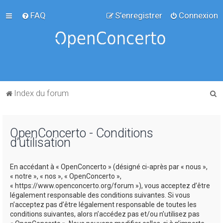
FAQ
S’enregistrer
Connexion
R
Index du forum
e
c
OpenConcerto - Conditions
h
d’utilisation
e
r
En accédant à « OpenConcerto » (désigné ci-après par « nous »,
c
« notre », « nos », « OpenConcerto »,
« https://www.openconcerto.org/forum »), vous acceptez d’être
h
légalement responsable des conditions suivantes. Si vous
e
n’acceptez pas d’être légalement responsable de toutes les
conditions suivantes, alors n’accédez pas et/ou n’utilisez pas
r