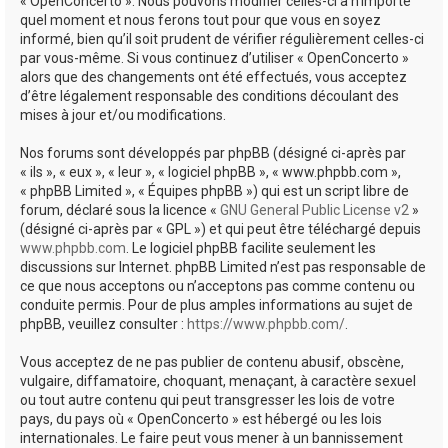
« OpenConcerto ». Nous pouvons modifier celles-ci à n’importe
quel moment et nous ferons tout pour que vous en soyez
informé, bien qu’il soit prudent de vérifier régulièrement celles-ci
par vous-même. Si vous continuez d’utiliser « OpenConcerto »
alors que des changements ont été effectués, vous acceptez
d’être légalement responsable des conditions découlant des
mises à jour et/ou modifications.
Nos forums sont développés par phpBB (désigné ci-après par
« ils », « eux », « leur », « logiciel phpBB », « www.phpbb.com »,
« phpBB Limited », « Équipes phpBB ») qui est un script libre de
forum, déclaré sous la licence «
GNU General Public License v2
»
(désigné ci-après par « GPL ») et qui peut être téléchargé depuis
www.phpbb.com
. Le logiciel phpBB facilite seulement les
discussions sur Internet. phpBB Limited n’est pas responsable de
ce que nous acceptons ou n’acceptons pas comme contenu ou
conduite permis. Pour de plus amples informations au sujet de
phpBB, veuillez consulter :
https://www.phpbb.com/
.
Vous acceptez de ne pas publier de contenu abusif, obscène,
vulgaire, diffamatoire, choquant, menaçant, à caractère sexuel
ou tout autre contenu qui peut transgresser les lois de votre
pays, du pays où « OpenConcerto » est hébergé ou les lois
internationales. Le faire peut vous mener à un bannissement