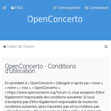
FAQ
S’enregistrer
Connexion
R
Index du forum
e
c
OpenConcerto - Conditions
h
d’utilisation
e
r
En accédant à « OpenConcerto » (désigné ci-après par « nous »,
c
« notre », « nos », « OpenConcerto »,
« https://www.openconcerto.org/forum »), vous acceptez d’être
h
légalement responsable des conditions suivantes. Si vous
e
n’acceptez pas d’être légalement responsable de toutes les
conditions suivantes, alors n’accédez pas et/ou n’utilisez pas
r