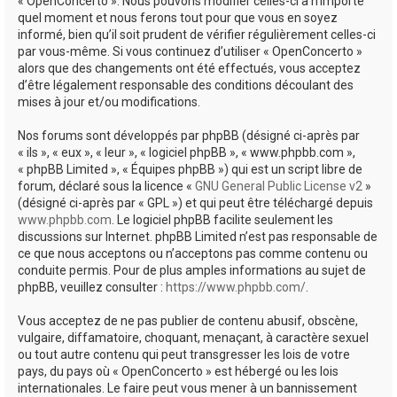
« OpenConcerto ». Nous pouvons modifier celles-ci à n’importe
quel moment et nous ferons tout pour que vous en soyez
informé, bien qu’il soit prudent de vérifier régulièrement celles-ci
par vous-même. Si vous continuez d’utiliser « OpenConcerto »
alors que des changements ont été effectués, vous acceptez
d’être légalement responsable des conditions découlant des
mises à jour et/ou modifications.
Nos forums sont développés par phpBB (désigné ci-après par
« ils », « eux », « leur », « logiciel phpBB », « www.phpbb.com »,
« phpBB Limited », « Équipes phpBB ») qui est un script libre de
forum, déclaré sous la licence «
GNU General Public License v2
»
(désigné ci-après par « GPL ») et qui peut être téléchargé depuis
www.phpbb.com
. Le logiciel phpBB facilite seulement les
discussions sur Internet. phpBB Limited n’est pas responsable de
ce que nous acceptons ou n’acceptons pas comme contenu ou
conduite permis. Pour de plus amples informations au sujet de
phpBB, veuillez consulter :
https://www.phpbb.com/
.
Vous acceptez de ne pas publier de contenu abusif, obscène,
vulgaire, diffamatoire, choquant, menaçant, à caractère sexuel
ou tout autre contenu qui peut transgresser les lois de votre
pays, du pays où « OpenConcerto » est hébergé ou les lois
internationales. Le faire peut vous mener à un bannissement