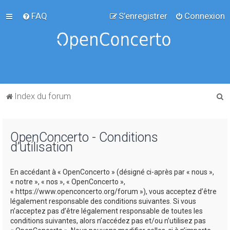
FAQ
S’enregistrer
Connexion
R
Index du forum
e
c
OpenConcerto - Conditions
h
d’utilisation
e
r
En accédant à « OpenConcerto » (désigné ci-après par « nous »,
c
« notre », « nos », « OpenConcerto »,
« https://www.openconcerto.org/forum »), vous acceptez d’être
h
légalement responsable des conditions suivantes. Si vous
e
n’acceptez pas d’être légalement responsable de toutes les
conditions suivantes, alors n’accédez pas et/ou n’utilisez pas
r