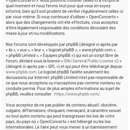
« OpenConcerto ». Nous pouvons modifier celles-ci à n’importe
quel moment et nous ferons tout pour que vous en soyez
informé, bien qu’il soit prudent de vérifier régulièrement celles-ci
par vous-même. Si vous continuez d’utiliser « OpenConcerto »
alors que des changements ont été effectués, vous acceptez
d’être légalement responsable des conditions découlant des
mises à jour et/ou modifications.
Nos forums sont développés par phpBB (désigné ci-après par
« ils », « eux », « leur », « logiciel phpBB », « www.phpbb.com »,
« phpBB Limited », « Équipes phpBB ») qui est un script libre de
forum, déclaré sous la licence «
GNU General Public License v2
»
(désigné ci-après par « GPL ») et qui peut être téléchargé depuis
www.phpbb.com
. Le logiciel phpBB facilite seulement les
discussions sur Internet. phpBB Limited n’est pas responsable de
ce que nous acceptons ou n’acceptons pas comme contenu ou
conduite permis. Pour de plus amples informations au sujet de
phpBB, veuillez consulter :
https://www.phpbb.com/
.
Vous acceptez de ne pas publier de contenu abusif, obscène,
vulgaire, diffamatoire, choquant, menaçant, à caractère sexuel
ou tout autre contenu qui peut transgresser les lois de votre
pays, du pays où « OpenConcerto » est hébergé ou les lois
internationales. Le faire peut vous mener à un bannissement