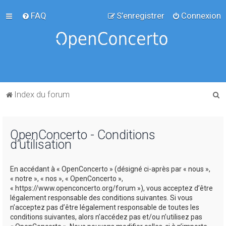
FAQ
S’enregistrer
Connexion
R
Index du forum
e
c
OpenConcerto - Conditions
h
d’utilisation
e
r
En accédant à « OpenConcerto » (désigné ci-après par « nous »,
c
« notre », « nos », « OpenConcerto »,
« https://www.openconcerto.org/forum »), vous acceptez d’être
h
légalement responsable des conditions suivantes. Si vous
e
n’acceptez pas d’être légalement responsable de toutes les
conditions suivantes, alors n’accédez pas et/ou n’utilisez pas
r