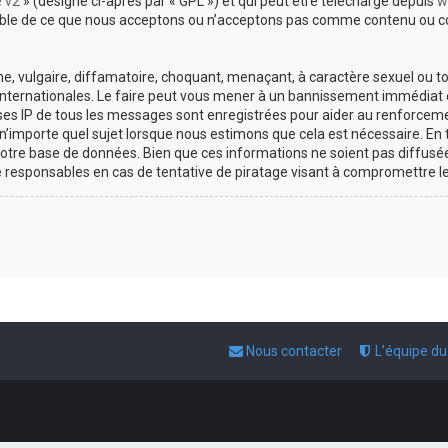
e v2
» (désigné ci-après par « GPL ») et qui peut être téléchargé depuis
w
sable de ce que nous acceptons ou n’acceptons pas comme contenu ou co
, vulgaire, diffamatoire, choquant, menaçant, à caractère sexuel ou tou
 internationales. Le faire peut vous mener à un bannissement immédiat e
esses IP de tous les messages sont enregistrées pour aider au renforce
 n’importe quel sujet lorsque nous estimons que cela est nécessaire. E
otre base de données. Bien que ces informations ne soient pas diffusée
responsables en cas de tentative de piratage visant à compromettre l
Nous contacter
L’équipe d