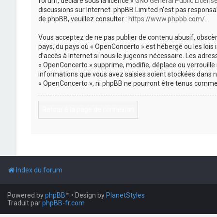
forum, déclaré sous la licence «
GNU General Public Licens
discussions sur Internet. phpBB Limited n’est pas respon
de phpBB, veuillez consulter :
https://www.phpbb.com/
.
Vous acceptez de ne pas publier de contenu abusif, obscène
pays, du pays où « OpenConcerto » est hébergé ou les lois
d’accès à Internet si nous le jugeons nécessaire. Les adr
« OpenConcerto » supprime, modifie, déplace ou verrouille
informations que vous avez saisies soient stockées dans n
« OpenConcerto », ni phpBB ne pourront être tenus comme 
Retour à la page de connexion
Index du forum
Powered by
phpBB
™
• Design by
PlanetStyles
Traduit par
phpBB-fr.com