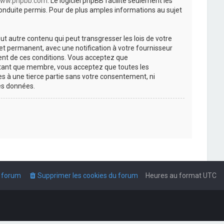
ww.phpbb.com
. Le logiciel phpBB facilite seulement les
nduite permis. Pour de plus amples informations au sujet
t autre contenu qui peut transgresser les lois de votre
t permanent, avec une notification à votre fournisseur
ment de ces conditions. Vous acceptez que
n tant que membre, vous acceptez que toutes les
s à une tierce partie sans votre consentement, ni
es données.
u forum
Supprimer les cookies du forum
Heures au format
UTC