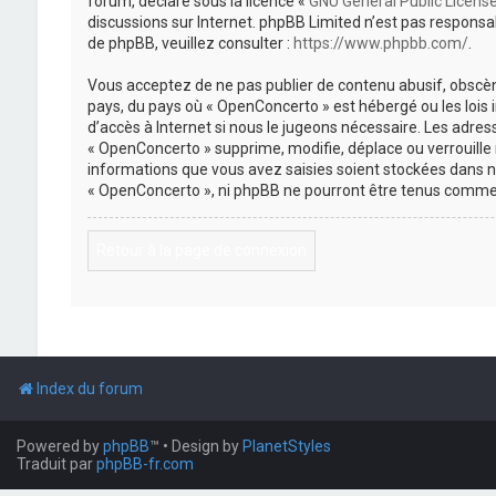
forum, déclaré sous la licence «
GNU General Public Licens
discussions sur Internet. phpBB Limited n’est pas respon
de phpBB, veuillez consulter :
https://www.phpbb.com/
.
Vous acceptez de ne pas publier de contenu abusif, obscène
pays, du pays où « OpenConcerto » est hébergé ou les lois
d’accès à Internet si nous le jugeons nécessaire. Les adr
« OpenConcerto » supprime, modifie, déplace ou verrouille
informations que vous avez saisies soient stockées dans n
« OpenConcerto », ni phpBB ne pourront être tenus comme 
Retour à la page de connexion
Index du forum
Powered by
phpBB
™
• Design by
PlanetStyles
Traduit par
phpBB-fr.com