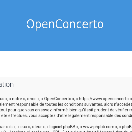
ation
us », « notre », « nos », « OpenConcerto », « https://www.openconcerto
galement responsable de toutes les conditions suivantes, alors n’accéde
tout pour que vous en soyez informé, bien qu’il soit prudent de vérifier
 été effectués, vous acceptez d’être légalement responsable des condit
 ils », « eux », « leur », « logiciel phpBB », « www.phpbb.com », « phpBB