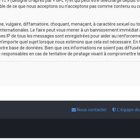
e v2
» (désigné ci-après par « GPL ») et qui peut être téléchargé depuis
w
sable de ce que nous acceptons ou n’acceptons pas comme contenu ou co
, vulgaire, diffamatoire, choquant, menaçant, à caractère sexuel ou tou
 internationales. Le faire peut vous mener à un bannissement immédiat e
esses IP de tous les messages sont enregistrées pour aider au renforce
 n’importe quel sujet lorsque nous estimons que cela est nécessaire. E
otre base de données. Bien que ces informations ne soient pas diffusée
responsables en cas de tentative de piratage visant à compromettre l
Nous contacter
L’équipe d