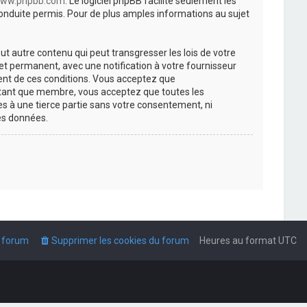
ww.phpbb.com
. Le logiciel phpBB facilite seulement les
nduite permis. Pour de plus amples informations au sujet
t autre contenu qui peut transgresser les lois de votre
t permanent, avec une notification à votre fournisseur
ment de ces conditions. Vous acceptez que
n tant que membre, vous acceptez que toutes les
s à une tierce partie sans votre consentement, ni
es données.
u forum
Supprimer les cookies du forum
Heures au format
UTC