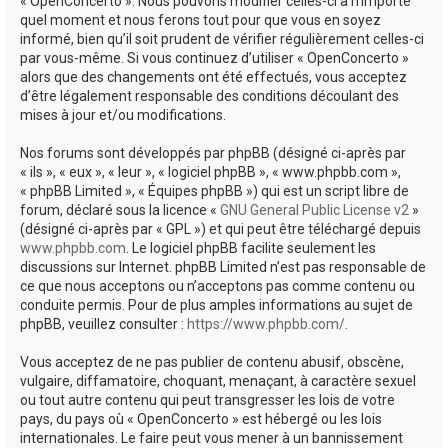
« OpenConcerto ». Nous pouvons modifier celles-ci à n’importe
quel moment et nous ferons tout pour que vous en soyez
informé, bien qu’il soit prudent de vérifier régulièrement celles-ci
par vous-même. Si vous continuez d’utiliser « OpenConcerto »
alors que des changements ont été effectués, vous acceptez
d’être légalement responsable des conditions découlant des
mises à jour et/ou modifications.
Nos forums sont développés par phpBB (désigné ci-après par
« ils », « eux », « leur », « logiciel phpBB », « www.phpbb.com »,
« phpBB Limited », « Équipes phpBB ») qui est un script libre de
forum, déclaré sous la licence «
GNU General Public License v2
»
(désigné ci-après par « GPL ») et qui peut être téléchargé depuis
www.phpbb.com
. Le logiciel phpBB facilite seulement les
discussions sur Internet. phpBB Limited n’est pas responsable de
ce que nous acceptons ou n’acceptons pas comme contenu ou
conduite permis. Pour de plus amples informations au sujet de
phpBB, veuillez consulter :
https://www.phpbb.com/
.
Vous acceptez de ne pas publier de contenu abusif, obscène,
vulgaire, diffamatoire, choquant, menaçant, à caractère sexuel
ou tout autre contenu qui peut transgresser les lois de votre
pays, du pays où « OpenConcerto » est hébergé ou les lois
internationales. Le faire peut vous mener à un bannissement