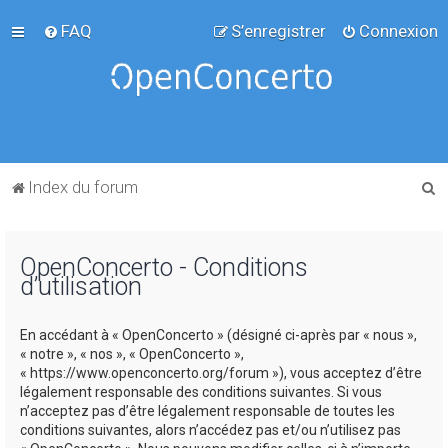
FAQ
S’enregistrer
Connexion
R
Index du forum
e
c
OpenConcerto - Conditions
h
d’utilisation
e
r
En accédant à « OpenConcerto » (désigné ci-après par « nous »,
c
« notre », « nos », « OpenConcerto »,
« https://www.openconcerto.org/forum »), vous acceptez d’être
h
légalement responsable des conditions suivantes. Si vous
e
n’acceptez pas d’être légalement responsable de toutes les
conditions suivantes, alors n’accédez pas et/ou n’utilisez pas
r