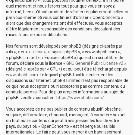
« OpenConcerto ». Nous pouvons modifier celles-ci à n’importe
quel moment et nous ferons tout pour que vous en soyez
informé, bien qu’il soit prudent de vérifier régulièrement celles-ci
par vous-même. Si vous continuez d’utiliser « OpenConcerto »
alors que des changements ont été effectués, vous acceptez
d’être légalement responsable des conditions découlant des
mises à jour et/ou modifications.
Nos forums sont développés par phpBB (désigné ci-après par
« ils », « eux », « leur », « logiciel phpBB », « www.phpbb.com »,
« phpBB Limited », « Équipes phpBB ») qui est un script libre de
forum, déclaré sous la licence «
GNU General Public License v2
»
(désigné ci-après par « GPL ») et qui peut être téléchargé depuis
www.phpbb.com
. Le logiciel phpBB facilite seulement les
discussions sur Internet. phpBB Limited n’est pas responsable de
ce que nous acceptons ou n’acceptons pas comme contenu ou
conduite permis. Pour de plus amples informations au sujet de
phpBB, veuillez consulter :
https://www.phpbb.com/
.
Vous acceptez de ne pas publier de contenu abusif, obscène,
vulgaire, diffamatoire, choquant, menaçant, à caractère sexuel
ou tout autre contenu qui peut transgresser les lois de votre
pays, du pays où « OpenConcerto » est hébergé ou les lois
internationales. Le faire peut vous mener à un bannissement