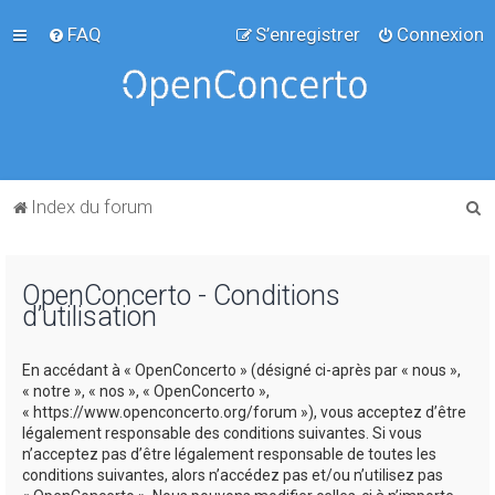
FAQ
S’enregistrer
Connexion
R
Index du forum
e
c
OpenConcerto - Conditions
h
d’utilisation
e
r
En accédant à « OpenConcerto » (désigné ci-après par « nous »,
c
« notre », « nos », « OpenConcerto »,
« https://www.openconcerto.org/forum »), vous acceptez d’être
h
légalement responsable des conditions suivantes. Si vous
e
n’acceptez pas d’être légalement responsable de toutes les
conditions suivantes, alors n’accédez pas et/ou n’utilisez pas
r