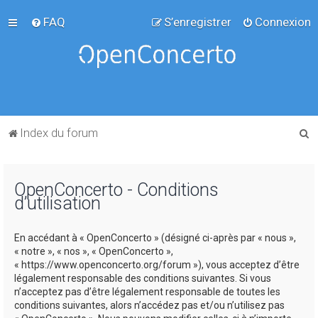
FAQ
S’enregistrer
Connexion
R
Index du forum
e
c
OpenConcerto - Conditions
h
d’utilisation
e
r
En accédant à « OpenConcerto » (désigné ci-après par « nous »,
c
« notre », « nos », « OpenConcerto »,
« https://www.openconcerto.org/forum »), vous acceptez d’être
h
légalement responsable des conditions suivantes. Si vous
e
n’acceptez pas d’être légalement responsable de toutes les
conditions suivantes, alors n’accédez pas et/ou n’utilisez pas
r