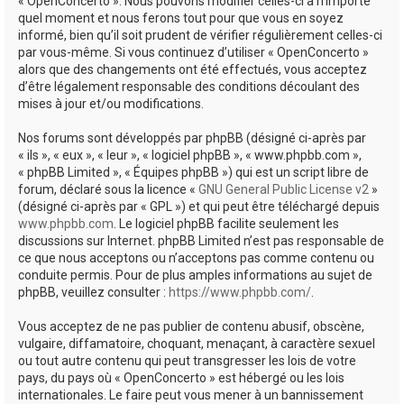
« OpenConcerto ». Nous pouvons modifier celles-ci à n’importe
quel moment et nous ferons tout pour que vous en soyez
informé, bien qu’il soit prudent de vérifier régulièrement celles-ci
par vous-même. Si vous continuez d’utiliser « OpenConcerto »
alors que des changements ont été effectués, vous acceptez
d’être légalement responsable des conditions découlant des
mises à jour et/ou modifications.
Nos forums sont développés par phpBB (désigné ci-après par
« ils », « eux », « leur », « logiciel phpBB », « www.phpbb.com »,
« phpBB Limited », « Équipes phpBB ») qui est un script libre de
forum, déclaré sous la licence «
GNU General Public License v2
»
(désigné ci-après par « GPL ») et qui peut être téléchargé depuis
www.phpbb.com
. Le logiciel phpBB facilite seulement les
discussions sur Internet. phpBB Limited n’est pas responsable de
ce que nous acceptons ou n’acceptons pas comme contenu ou
conduite permis. Pour de plus amples informations au sujet de
phpBB, veuillez consulter :
https://www.phpbb.com/
.
Vous acceptez de ne pas publier de contenu abusif, obscène,
vulgaire, diffamatoire, choquant, menaçant, à caractère sexuel
ou tout autre contenu qui peut transgresser les lois de votre
pays, du pays où « OpenConcerto » est hébergé ou les lois
internationales. Le faire peut vous mener à un bannissement