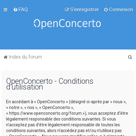
FAQ
S’enregistrer
Connexion
R
Index du forum
e
c
OpenConcerto - Conditions
h
d’utilisation
e
r
En accédant à « OpenConcerto » (désigné ci-après par « nous »,
c
« notre », « nos », « OpenConcerto »,
« https://www.openconcerto.org/forum »), vous acceptez d’être
h
légalement responsable des conditions suivantes. Si vous
e
n’acceptez pas d’être légalement responsable de toutes les
conditions suivantes, alors n’accédez pas et/ou n’utilisez pas
r