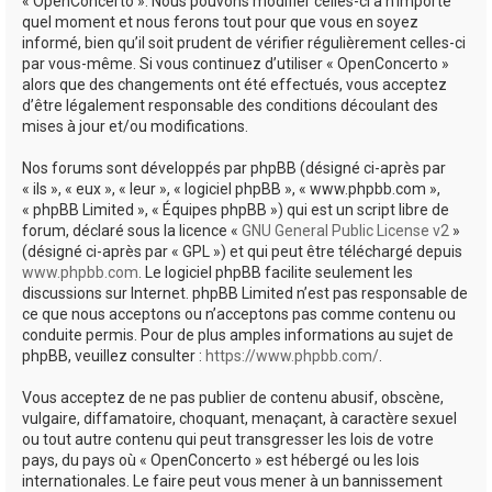
« OpenConcerto ». Nous pouvons modifier celles-ci à n’importe
quel moment et nous ferons tout pour que vous en soyez
informé, bien qu’il soit prudent de vérifier régulièrement celles-ci
par vous-même. Si vous continuez d’utiliser « OpenConcerto »
alors que des changements ont été effectués, vous acceptez
d’être légalement responsable des conditions découlant des
mises à jour et/ou modifications.
Nos forums sont développés par phpBB (désigné ci-après par
« ils », « eux », « leur », « logiciel phpBB », « www.phpbb.com »,
« phpBB Limited », « Équipes phpBB ») qui est un script libre de
forum, déclaré sous la licence «
GNU General Public License v2
»
(désigné ci-après par « GPL ») et qui peut être téléchargé depuis
www.phpbb.com
. Le logiciel phpBB facilite seulement les
discussions sur Internet. phpBB Limited n’est pas responsable de
ce que nous acceptons ou n’acceptons pas comme contenu ou
conduite permis. Pour de plus amples informations au sujet de
phpBB, veuillez consulter :
https://www.phpbb.com/
.
Vous acceptez de ne pas publier de contenu abusif, obscène,
vulgaire, diffamatoire, choquant, menaçant, à caractère sexuel
ou tout autre contenu qui peut transgresser les lois de votre
pays, du pays où « OpenConcerto » est hébergé ou les lois
internationales. Le faire peut vous mener à un bannissement