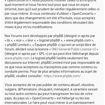
« OpenConcerto ». Nous pouvons modifier celles-ci à n’importe
quel moment et nous ferons tout pour que vous en soyez
informé, bien qu’il soit prudent de vérifier régulièrement celles-ci
par vous-même. Si vous continuez d’utiliser « OpenConcerto »
alors que des changements ont été effectués, vous acceptez
d’être légalement responsable des conditions découlant des
mises à jour et/ou modifications.
Nos forums sont développés par phpBB (désigné ci-après par
« ils », « eux », « leur », « logiciel phpBB », « www.phpbb.com »,
« phpBB Limited », « Équipes phpBB ») qui est un script libre de
forum, déclaré sous la licence «
GNU General Public License v2
»
(désigné ci-après par « GPL ») et qui peut être téléchargé depuis
www.phpbb.com
. Le logiciel phpBB facilite seulement les
discussions sur Internet. phpBB Limited n’est pas responsable de
ce que nous acceptons ou n’acceptons pas comme contenu ou
conduite permis. Pour de plus amples informations au sujet de
phpBB, veuillez consulter :
https://www.phpbb.com/
.
Vous acceptez de ne pas publier de contenu abusif, obscène,
vulgaire, diffamatoire, choquant, menaçant, à caractère sexuel
ou tout autre contenu qui peut transgresser les lois de votre
pays, du pays où « OpenConcerto » est hébergé ou les lois
internationales. Le faire peut vous mener à un bannissement