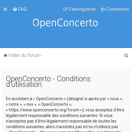
FAQ
S’enregistrer
Connexion
R
Index du forum
e
c
OpenConcerto - Conditions
h
d’utilisation
e
r
En accédant à « OpenConcerto » (désigné ci-après par « nous »,
c
« notre », « nos », « OpenConcerto »,
« https://www.openconcerto.org/forum »), vous acceptez d’être
h
légalement responsable des conditions suivantes. Si vous
e
n’acceptez pas d’être légalement responsable de toutes les
conditions suivantes, alors n’accédez pas et/ou n’utilisez pas
r