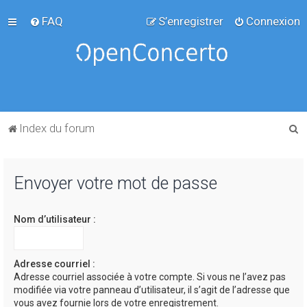
FAQ
S’enregistrer
Connexion
R
Index du forum
e
c
Envoyer votre mot de passe
h
e
Nom d’utilisateur :
r
c
h
Adresse courriel :
Adresse courriel associée à votre compte. Si vous ne l’avez pas
e
modifiée via votre panneau d’utilisateur, il s’agit de l’adresse que
r
vous avez fournie lors de votre enregistrement.