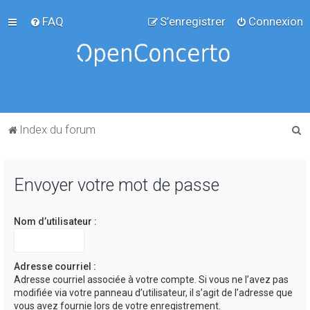
FAQ
S’enregistrer
Connexion
R
Index du forum
e
c
Envoyer votre mot de passe
h
e
Nom d’utilisateur :
r
c
h
Adresse courriel :
Adresse courriel associée à votre compte. Si vous ne l’avez pas
e
modifiée via votre panneau d’utilisateur, il s’agit de l’adresse que
r
vous avez fournie lors de votre enregistrement.