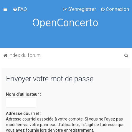
FAQ
S’enregistrer
Connexion
R
Index du forum
e
c
Envoyer votre mot de passe
h
e
Nom d’utilisateur :
r
c
h
Adresse courriel :
Adresse courriel associée à votre compte. Si vous ne l’avez pas
e
modifiée via votre panneau d’utilisateur, il s’agit de l’adresse que
r
vous avez fournie lors de votre enregistrement.