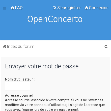
FAQ
S’enregistrer
Connexion
R
Index du forum
e
c
Envoyer votre mot de passe
h
e
Nom d’utilisateur :
r
c
h
Adresse courriel :
Adresse courriel associée à votre compte. Si vous ne l’avez pas
e
modifiée via votre panneau d’utilisateur, il s’agit de l’adresse que
r
vous avez fournie lors de votre enregistrement.