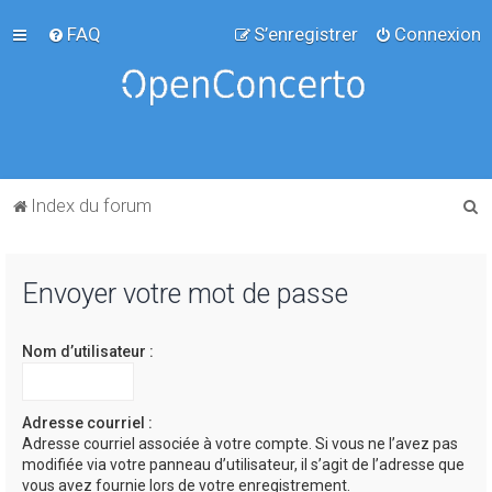
FAQ
S’enregistrer
Connexion
R
Index du forum
e
c
Envoyer votre mot de passe
h
e
Nom d’utilisateur :
r
c
h
Adresse courriel :
Adresse courriel associée à votre compte. Si vous ne l’avez pas
e
modifiée via votre panneau d’utilisateur, il s’agit de l’adresse que
r
vous avez fournie lors de votre enregistrement.