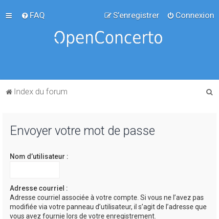
FAQ
S’enregistrer
Connexion
R
Index du forum
e
c
Envoyer votre mot de passe
h
e
Nom d’utilisateur :
r
c
h
Adresse courriel :
Adresse courriel associée à votre compte. Si vous ne l’avez pas
e
modifiée via votre panneau d’utilisateur, il s’agit de l’adresse que
r
vous avez fournie lors de votre enregistrement.