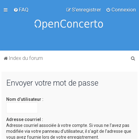
FAQ
S’enregistrer
Connexion
R
Index du forum
e
c
Envoyer votre mot de passe
h
e
Nom d’utilisateur :
r
c
h
Adresse courriel :
Adresse courriel associée à votre compte. Si vous ne l’avez pas
e
modifiée via votre panneau d’utilisateur, il s’agit de l’adresse que
r
vous avez fournie lors de votre enregistrement.