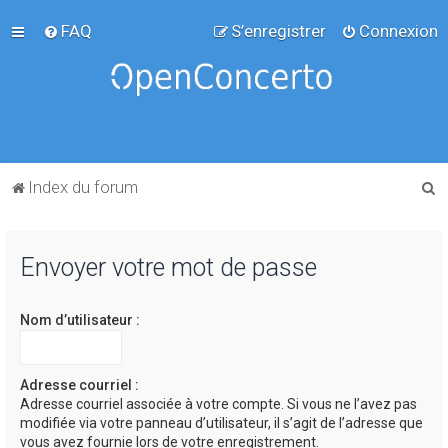
FAQ
S’enregistrer
Connexion
R
Index du forum
e
c
Envoyer votre mot de passe
h
e
Nom d’utilisateur :
r
c
h
Adresse courriel :
Adresse courriel associée à votre compte. Si vous ne l’avez pas
e
modifiée via votre panneau d’utilisateur, il s’agit de l’adresse que
r
vous avez fournie lors de votre enregistrement.