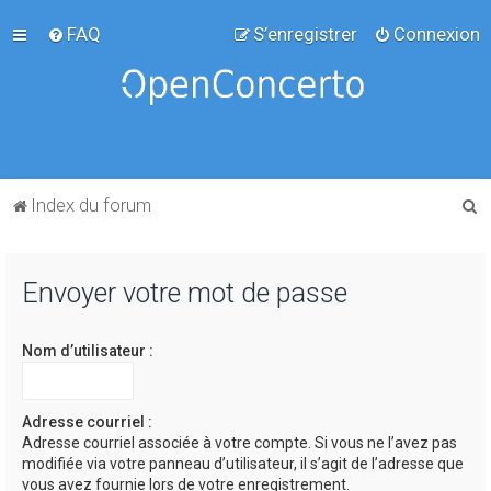
FAQ
S’enregistrer
Connexion
R
Index du forum
e
c
Envoyer votre mot de passe
h
e
Nom d’utilisateur :
r
c
h
Adresse courriel :
Adresse courriel associée à votre compte. Si vous ne l’avez pas
e
modifiée via votre panneau d’utilisateur, il s’agit de l’adresse que
r
vous avez fournie lors de votre enregistrement.