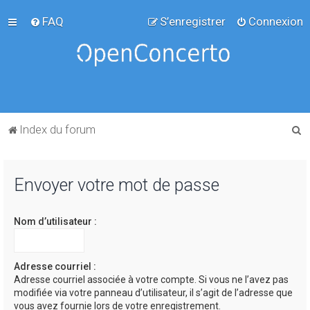
FAQ
S’enregistrer
Connexion
R
Index du forum
e
c
Envoyer votre mot de passe
h
e
Nom d’utilisateur :
r
c
h
Adresse courriel :
Adresse courriel associée à votre compte. Si vous ne l’avez pas
e
modifiée via votre panneau d’utilisateur, il s’agit de l’adresse que
r
vous avez fournie lors de votre enregistrement.