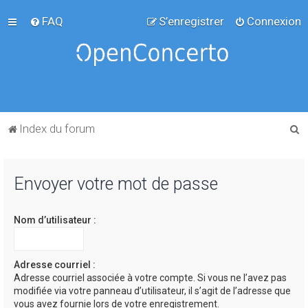
FAQ
S’enregistrer
Connexion
R
Index du forum
e
c
Envoyer votre mot de passe
h
e
Nom d’utilisateur :
r
c
h
Adresse courriel :
Adresse courriel associée à votre compte. Si vous ne l’avez pas
e
modifiée via votre panneau d’utilisateur, il s’agit de l’adresse que
r
vous avez fournie lors de votre enregistrement.