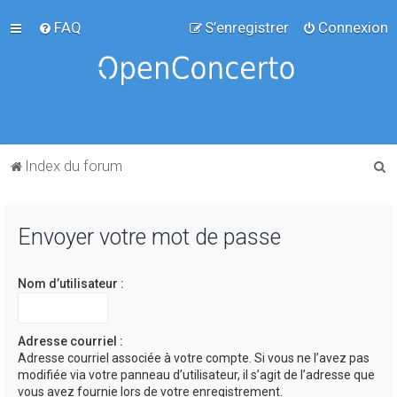
FAQ
S’enregistrer
Connexion
R
Index du forum
e
c
Envoyer votre mot de passe
h
e
Nom d’utilisateur :
r
c
h
Adresse courriel :
Adresse courriel associée à votre compte. Si vous ne l’avez pas
e
modifiée via votre panneau d’utilisateur, il s’agit de l’adresse que
r
vous avez fournie lors de votre enregistrement.