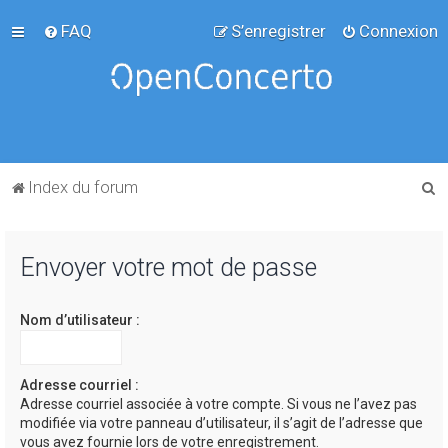
FAQ
S’enregistrer
Connexion
R
Index du forum
e
c
Envoyer votre mot de passe
h
e
Nom d’utilisateur :
r
c
h
Adresse courriel :
Adresse courriel associée à votre compte. Si vous ne l’avez pas
e
modifiée via votre panneau d’utilisateur, il s’agit de l’adresse que
r
vous avez fournie lors de votre enregistrement.