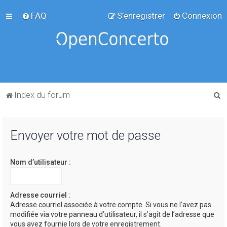
FAQ
S’enregistrer
Connexion
R
Index du forum
e
c
Envoyer votre mot de passe
h
e
Nom d’utilisateur :
r
c
h
Adresse courriel :
Adresse courriel associée à votre compte. Si vous ne l’avez pas
e
modifiée via votre panneau d’utilisateur, il s’agit de l’adresse que
r
vous avez fournie lors de votre enregistrement.