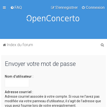
FAQ
S’enregistrer
Connexion
R
Index du forum
e
c
Envoyer votre mot de passe
h
e
Nom d’utilisateur :
r
c
h
Adresse courriel :
Adresse courriel associée à votre compte. Si vous ne l’avez pas
e
modifiée via votre panneau d’utilisateur, il s’agit de l’adresse que
r
vous avez fournie lors de votre enregistrement.