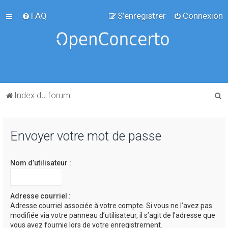
FAQ
S’enregistrer
Connexion
R
Index du forum
e
c
Envoyer votre mot de passe
h
e
Nom d’utilisateur :
r
c
h
Adresse courriel :
Adresse courriel associée à votre compte. Si vous ne l’avez pas
e
modifiée via votre panneau d’utilisateur, il s’agit de l’adresse que
r
vous avez fournie lors de votre enregistrement.