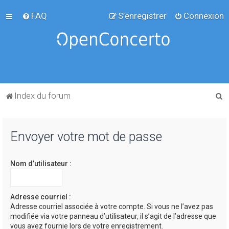
FAQ
S’enregistrer
Connexion
R
Index du forum
e
c
Envoyer votre mot de passe
h
e
Nom d’utilisateur :
r
c
h
Adresse courriel :
Adresse courriel associée à votre compte. Si vous ne l’avez pas
e
modifiée via votre panneau d’utilisateur, il s’agit de l’adresse que
r
vous avez fournie lors de votre enregistrement.