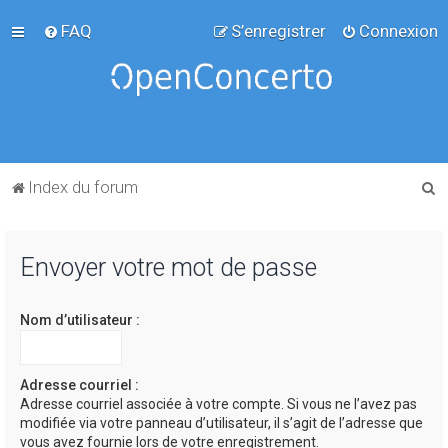
FAQ
S’enregistrer
Connexion
R
Index du forum
e
c
Envoyer votre mot de passe
h
e
Nom d’utilisateur :
r
c
h
Adresse courriel :
Adresse courriel associée à votre compte. Si vous ne l’avez pas
e
modifiée via votre panneau d’utilisateur, il s’agit de l’adresse que
r
vous avez fournie lors de votre enregistrement.