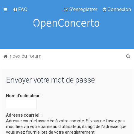
FAQ
S’enregistrer
Connexion
R
Index du forum
e
c
Envoyer votre mot de passe
h
e
Nom d’utilisateur :
r
c
h
Adresse courriel :
Adresse courriel associée à votre compte. Si vous ne l’avez pas
e
modifiée via votre panneau d’utilisateur, il s’agit de l’adresse que
r
vous avez fournie lors de votre enregistrement.