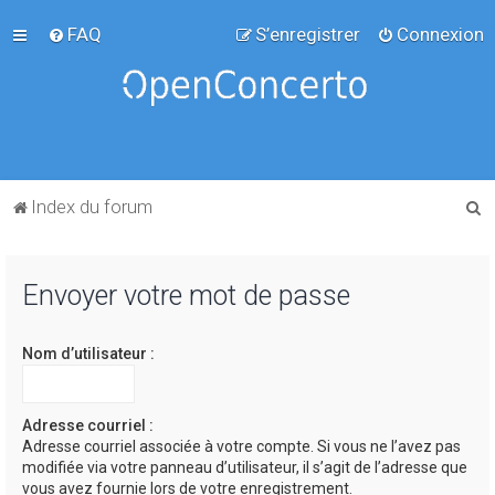
FAQ
S’enregistrer
Connexion
R
Index du forum
e
c
Envoyer votre mot de passe
h
e
Nom d’utilisateur :
r
c
h
Adresse courriel :
Adresse courriel associée à votre compte. Si vous ne l’avez pas
e
modifiée via votre panneau d’utilisateur, il s’agit de l’adresse que
r
vous avez fournie lors de votre enregistrement.