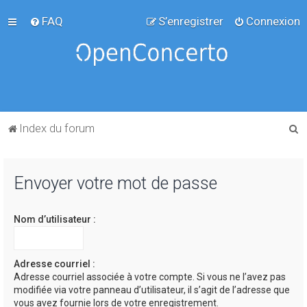
FAQ
S’enregistrer
Connexion
R
Index du forum
e
c
Envoyer votre mot de passe
h
e
Nom d’utilisateur :
r
c
h
Adresse courriel :
Adresse courriel associée à votre compte. Si vous ne l’avez pas
e
modifiée via votre panneau d’utilisateur, il s’agit de l’adresse que
r
vous avez fournie lors de votre enregistrement.